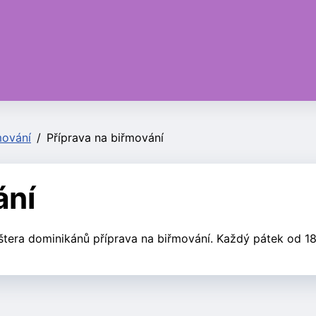
mování
Příprava na biřmování
ání
štera dominikánů příprava na biřmování. Každý pátek od 1