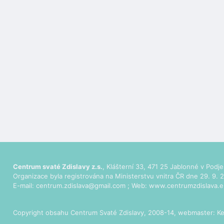
Centrum svaté Zdislavy z.s.
, Klášterní 33, 471 25 Jablonné v Podje
Organizace byla registrována na Ministerstvu vnitra ČR dne 29. 9. 2
E-mail:
centrum.zdislava@gmail.com
; Web:
www.centrumzdislava.e
Copyright obsahu Centrum Svaté Zdislavy, 2008-14, webmaster:
Ke