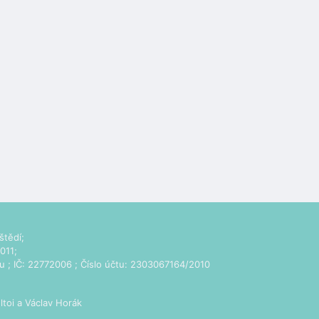
štědí;
011;
u
; IČ: 22772006 ; Číslo účtu: 2303067164/2010
ltoi
a Václav Horák