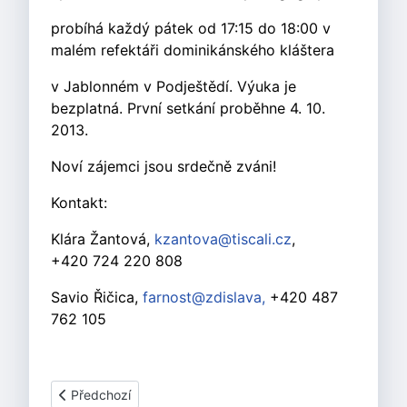
probíhá každý pátek od 17:15 do 18:00 v
malém refektáři dominikánského kláštera
v Jablonném v Podještědí. Výuka je
bezplatná. První setkání proběhne 4. 10.
2013.
Noví zájemci jsou srdečně zváni!
Kontakt:
Klára Žantová,
kzantova@tiscali.cz
,
+420
724 220 808
Savio Řičica,
farnost@zdislava,
+420 487
762 105
Předchozí článek: Nábožko
Předchozí