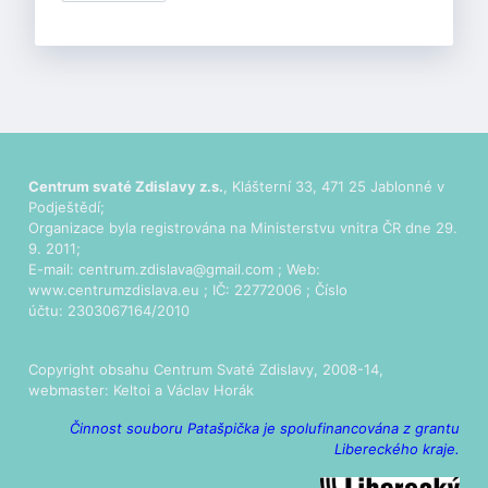
Centrum svaté Zdislavy z.s.
, Klášterní 33, 471 25 Jablonné v
Podještědí;
Organizace byla registrována na Ministerstvu vnitra ČR dne 29.
9. 2011;
E-mail:
centrum.zdislava@gmail.com
; Web:
www.centrumzdislava.eu
; IČ: 22772006 ; Číslo
účtu: 2303067164/2010
Copyright obsahu Centrum Svaté Zdislavy, 2008-14,
webmaster:
Keltoi
a Václav Horák
Činnost souboru Patašpička je spolufinancována z grantu
Libereckého kraje.