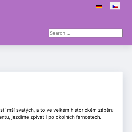
Zvolte jazyk
Search ...
stí mší svatých, a to ve velkém historickém záběru
ntu, jezdíme zpívat i po okolních farnostech.