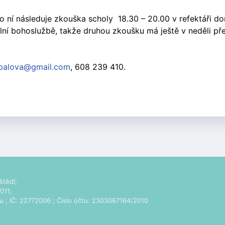
o ní následuje zkouška scholy 18.30 – 20.00 v refektáři d
ní bohoslužbě, takže druhou zkoušku má ještě v neděli pře
spalova@gmail.com
, 608 239 410.
štědí;
011;
u
; IČ: 22772006 ; Číslo účtu: 2303067164/2010