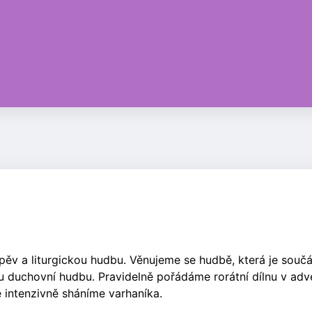
pěv a liturgickou hudbu. Věnujeme se hudbě, která je součá
 duchovní hudbu. Pravidelně pořádáme rorátní dílnu v adve
ě intenzivně sháníme varhaníka.