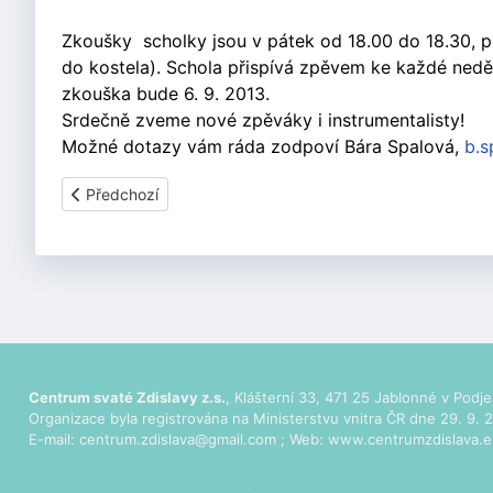
Zkoušky scholky jsou v pátek od 18.00 do 18.30, p
do kostela). Schola přispívá zpěvem ke každé neděl
zkouška bude 6. 9. 2013.
Srdečně zveme nové zpěváky i instrumentalisty!
Možné dotazy vám ráda zodpoví Bára Spalová,
b.
Předchozí článek: Adventní koncert ve Skalici 1.12. 2013
Předchozí
Centrum svaté Zdislavy z.s.
, Klášterní 33, 471 25 Jablonné v Podje
Organizace byla registrována na Ministerstvu vnitra ČR dne 29. 9. 2
E-mail:
centrum.zdislava@gmail.com
; Web:
www.centrumzdislava.e