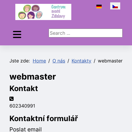
Zvolte jazyk
Search ...
Jste zde:
Home
O nás
Kontakty
webmaster
webmaster
Kontakt
Telefon:
602340991
Kontaktní formulář
Poslat email