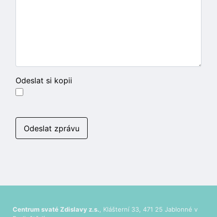
Odeslat si kopii
Captcha ochrana
*
Odeslat zprávu
Centrum svaté Zdislavy z.s.
, Klášterní 33, 471 25 Jablonné v