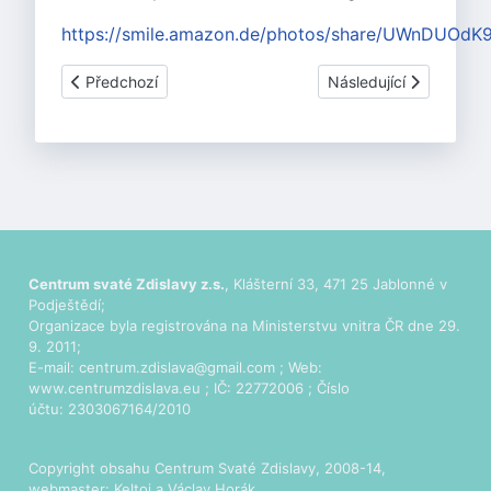
https://smile.amazon.de/photos/share/UWnDUO
Předchozí článek: Street Dance Workshop 9. listopadu 20
Další článek: Festivále
Předchozí
Následující
Centrum svaté Zdislavy z.s.
, Klášterní 33, 471 25 Jablonné v
Podještědí;
Organizace byla registrována na Ministerstvu vnitra ČR dne 29.
9. 2011;
E-mail:
centrum.zdislava@gmail.com
; Web:
www.centrumzdislava.eu
; IČ: 22772006 ; Číslo
účtu: 2303067164/2010
Copyright obsahu Centrum Svaté Zdislavy, 2008-14,
webmaster:
Keltoi
a Václav Horák