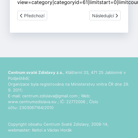
view=category|categoryid=61|limitstart=0|limitcou
Předchozí článek: Výcvik vodáckého umění na Horeckém 
Další článek: Cyklopou
Předchozí
Následující
Centrum svaté Zdislavy z.s.
, Klášterní 33, 471 25 Jablonné v
Podještědí;
Organizace byla registrována na Ministerstvu vnitra ČR dne 29.
9. 2011;
E-mail:
centrum.zdislava@gmail.com
; Web:
www.centrumzdislava.eu
; IČ: 22772006 ; Číslo
účtu: 2303067164/2010
Copyright obsahu Centrum Svaté Zdislavy, 2008-14,
webmaster:
Keltoi
a Václav Horák