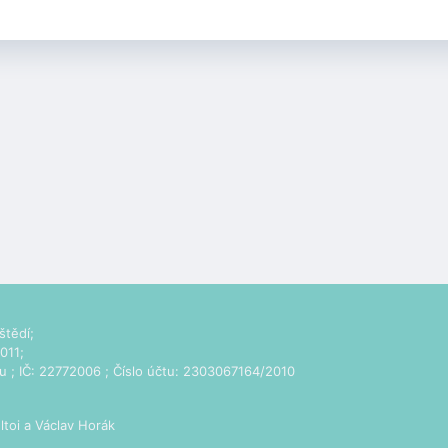
štědí;
011;
u
; IČ: 22772006 ; Číslo účtu: 2303067164/2010
ltoi
a Václav Horák