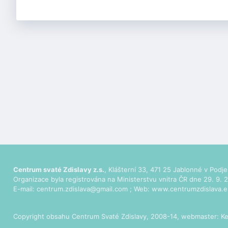
Centrum svaté Zdislavy z.s.
, Klášterní 33, 471 25 Jablonné v Podje
Organizace byla registrována na Ministerstvu vnitra ČR dne 29. 9. 2
E-mail:
centrum.zdislava@gmail.com
; Web:
www.centrumzdislava.e
Copyright obsahu Centrum Svaté Zdislavy, 2008-14, webmaster:
Ke