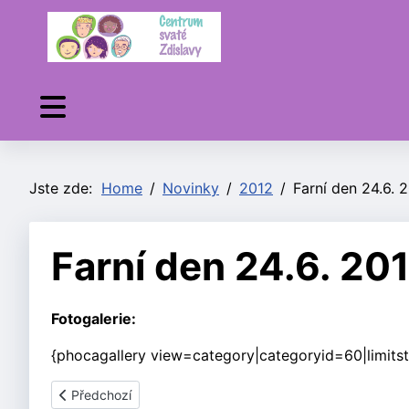
Jste zde:
Home
Novinky
2012
Farní den 24.6. 
Farní den 24.6. 20
Fotogalerie:
{phocagallery view=category|categoryid=60|limitst
Předchozí článek: Zprávy z farnosti - červenec 2012
Předchozí