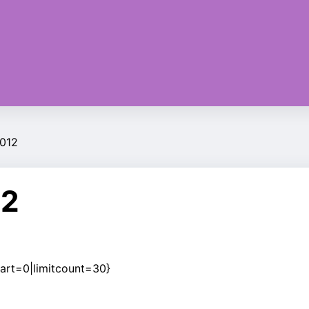
2012
12
art=0|limitcount=30}