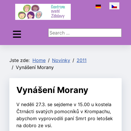
Zvolte jazyk
Search ...
Jste zde:
Home
Novinky
2011
Vynášení Morany
Vynášení Morany
V neděli 27.3. se sejdeme v 15.00 u kostela
Čtrnácti svatých pomocníků v Krompachu,
abychom vyprovodili paní Smrt pro letošek
na dobro ze vsi.