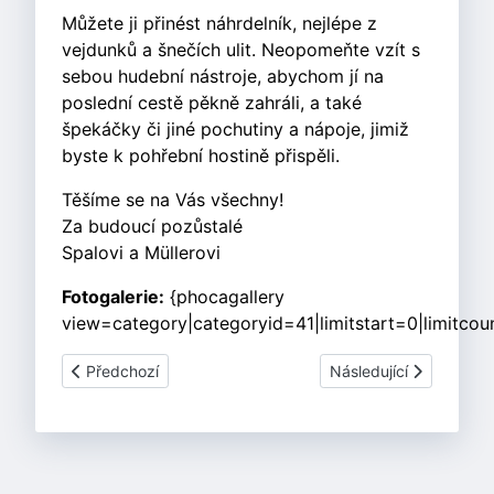
Můžete ji přinést náhrdelník, nejlépe z
vejdunků a šnečích ulit. Neopomeňte vzít s
sebou hudební nástroje, abychom jí na
poslední cestě pěkně zahráli, a také
špekáčky či jiné pochutiny a nápoje, jimiž
byste k pohřební hostině přispěli.
Těšíme se na Vás všechny!
Za budoucí pozůstalé
Spalovi a Müllerovi
Fotogalerie:
{phocagallery
view=category|categoryid=41|limitstart=0|limitcou
Předchozí článek: Masopust na Jitravě 5.3.2011
Další článek: Křtiny 07
Předchozí
Následující